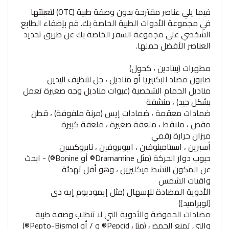
فيما يلي عناصر مقترحة بدون وصفة طبية (OTC) لتعبئتها
في مجموعة الأدوات الطبية الخاصة بك. قم بإضفاء الطابع
الشخصي على مجموعة السفر الخاصة بك عن طريق تحديد
العناصر الأفضل حملها.
مطهرات (بيتادين ، كحول)
صابون مضاد للبكتيريا أو مناديل ، جل لتنظيف اليدين
مناديل الحمام الشخصية (عبوات مناديل وجه صغيرة تعمل
بشكل جيد) ، منشفة
ضمادات معقمة ، ضمادات إيس (مرنة ملفوفة) ، قطن
مقص ، ملاقط ، ملعقة صغيرة ، ملعقة كبيرة
ميزان حرارة رقمي
أسبرين ، اسيتامينوفين ، ايبوبروفين ، نابروكسين
حبوب دوار الحركة (مثل Dramamine® أو Bonine®) - ابحث
عن المكون النشط ميكليزين ، وهو أقل تهدئة
واقيات الشمس
الأدوية المضادة للإسهال (مثل إيموديوم إيه دي
[لوبراميد])
مضادات الحموضة والأدوية التي لا تتطلب وصفة طبية
والتي تمنع الحمض (مثل Pepcid® و / أو Pepto-Bismol®)