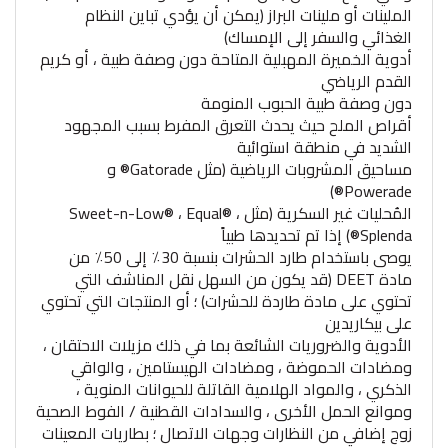
الملينات أو ملينات البراز (يمكن أن يؤدي تباين النظام
الغذائي والسفر إلى الإمساك)
أدوية الخميرة المهبلية المتاحة دون وصفة طبية ، أو كريم
القدم الرياضي
دون وصفة طبية الحبوب المنومة
أقراص الملح حيث يحدث التعرق المفرط بسبب المجهود
الشديد في منطقة استوائية
مساحيق المشروبات الرياضية (مثل Gatorade® و
Powerade®)
المُحليات غير السكرية (مثل Sweet-n-Low® ، Equal® ،
Splenda®) إذا تم تحديدها طبياً
يوصى باستخدام طارد الحشرات بنسبة 30٪ إلى 50٪ من
مادة DEET (قد يكون من السهل نقل المناشف التي
تحتوي على مادة طاردة للحشرات) ؛ أو المنتجات التي تحتوي
على بيكاريدين
الأدوية والضروريات الشائعة بما في ذلك مزيلات الاحتقان ،
ومضادات الحموضة ، ومضادات الهيستامين ، والواقي
الذكري ، والمواد الهلامية القاتلة للحيوانات المنوية ،
وموانع الحمل الأخرى ، والسدادات القطنية / الفوط الصحية
زوج إضافي من النظارات وجهات الاتصال ؛ بطاريات المعينات