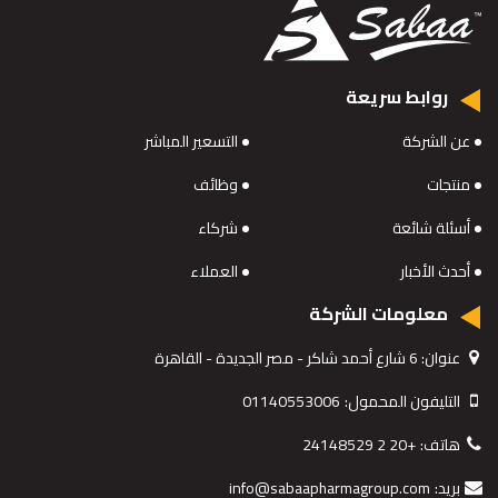
روابط سريعة
عن الشركة
التسعير المباشر
منتجات
وظائف
أسئلة شائعة
شركاء
أحدث الأخبار
العملاء
معلومات الشركة
عنوان:
6 شارع أحمد شاكر - مصر الجديدة - القاهرة
التليفون المحمول:
01140553006
هاتف:
+20 2 24148529
بريد:
info@sabaapharmagroup.com