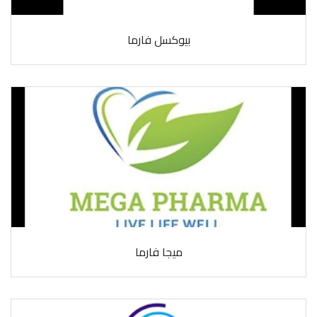
بيوكسل فارما
ميجا فارما