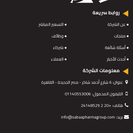
روابط سريعة
عن الشركة
التسعير المباشر
منتجات
وظائف
أسئلة شائعة
شركاء
أحدث الأخبار
العملاء
معلومات الشركة
عنوان:
6 شارع أحمد شاكر - مصر الجديدة - القاهرة
التليفون المحمول:
01140553006
هاتف:
+20 2 24148529
بريد:
info@sabaapharmagroup.com