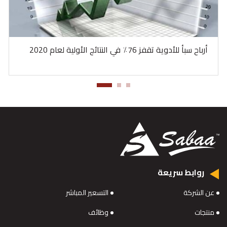
أرباح سبأ للأدوية تقفز 76٪ في النتائج الأولية لعام 2020
روابط سريعة
عن الشركة
التسعير المباشر
منتجات
وظائف