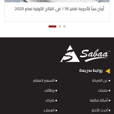
أرباح سبأ للأدوية تقفز 76٪ في النتائج الأولية لعام 2020
روابط سريعة
عن الشركة
التسعير المباشر
منتجات
وظائف
أسئلة شائعة
شركاء
أحدث الأخبار
العملاء