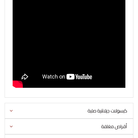
كبسولات جيلاتنية صلبة
أقراص مغلفة