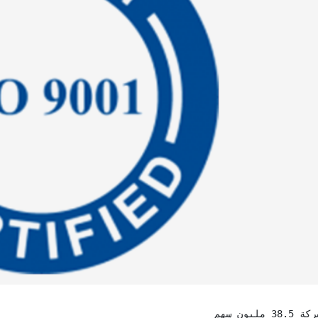
9
24
يونيو
م
جلس الإدارة للدورة
مساهمو سبأ للأدوية يوافقون على
زيادة رأس المال عن طريق إصدار منحة
يون سهم 