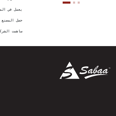
يعمل في ال

 حصل المصنع على ثلاث شهادات 
 ساهمت الشرك