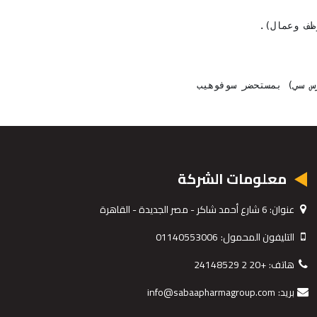
ظف وعمال). 
س سي) بمستحضر سوفوهيب
معلومات الشركة
عنوان:
6 شارع أحمد شاكر - مصر الجديدة - القاهرة
التليفون المحمول:
01140553006
هاتف:
+20 2 24148529
بريد:
info@sabaapharmagroup.com