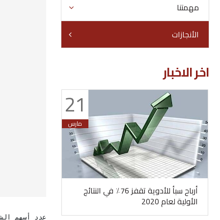
مهمتنا
الأنجازات
اخر الاخبار
21
مارس
أرباح سبأ للأدوية تقفز 76٪ في النتائج
الترشح لعضوية م
الأولية لعام 2020
القادمة
عدد أسهم الشركة 38.5 مل