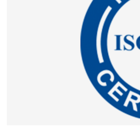
21
1
ايو
مارس
أرباح سبأ للأدوية تقفز 76٪ في النتائج
الأولية لعام 2020