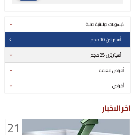
كبسولات جيلاتنية صلبة
أسيتريتين 10 مجم
أسيتريتين 25 مجم
أقراص مغلفة
أقراص
اخر الاخبار
21