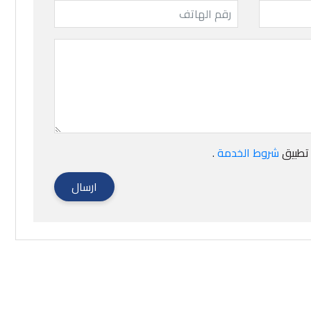
21
1
 تطبيق
شروط الخدمة
.
ارسال
ايو
مارس
أرباح سبأ للأدوية تقفز 76٪ في النتائج
الأولية لعام 2020