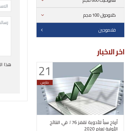
سابوكتيك 600 مجم
كلاودول 100 مجم
فلاموجين
اخر الاخبار
21
هذا الموق
مارس
أرباح سبأ للأدوية تقفز 76٪ في النتائج
الترشح لعضوية م
الأولية لعام 2020
القادمة