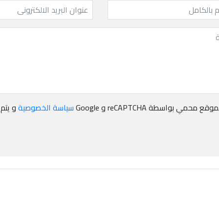
9
24
ع محمي بواسطة reCAPTCHA و Google
سياسة الخصوصية
و يتم
يونيو
م
جلس الإدارة للدورة
مساهمو سبأ للأدوية يوافقون على
زيادة رأس المال عن طريق إصدار منحة