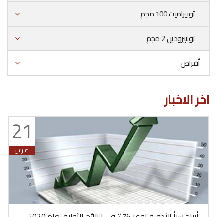
توبيراميت 100 مجم
تولتيرودين 2 مجم
أقراص
اخر الاخبار
21
مارس
أرباح سبأ للأدوية تقفز 76٪ في النتائج الأولية لعام 2020