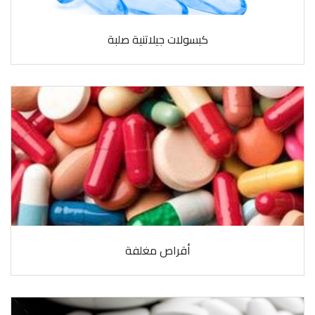
كبسولات جيلاتنية صلبة
أقراص مغلفة