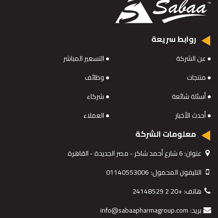
روابط سريعة
عن الشركة
التسعير المباشر
منتجات
وظائف
أسئلة شائعة
شركاء
أحدث الأخبار
العملاء
معلومات الشركة
عنوان:
6 شارع أحمد شاكر - مصر الجديدة - القاهرة
التليفون المحمول:
01140553006
هاتف:
+20 2 24148529
بريد:
info@sabaapharmagroup.com