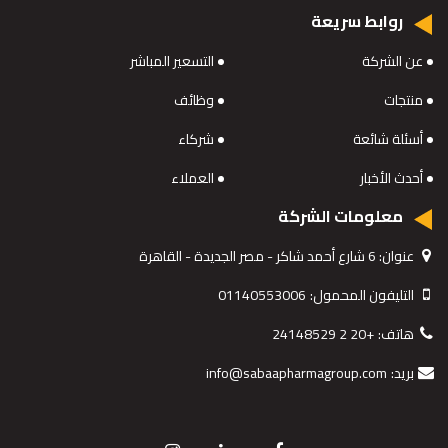
روابط سريعة
عن الشركة
التسعير المباشر
منتجات
وظائف
أسئلة شائعة
شركاء
أحدث الأخبار
العملاء
معلومات الشركة
عنوان:
6 شارع أحمد شاكر - مصر الجديدة - القاهرة
التليفون المحمول:
01140553006
هاتف:
+20 2 24148529
بريد:
info@sabaapharmagroup.com