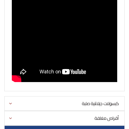
كبسولات جيلاتنية صلبة
أقراص مغلفة