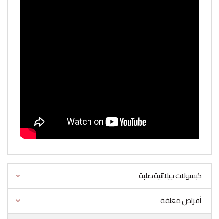
كبسولات جيلاتنية صلبة
أقراص مغلفة