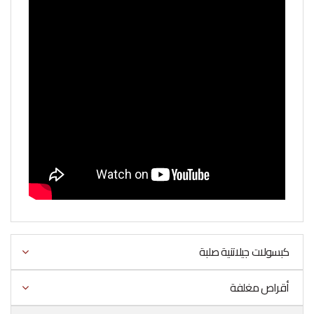
كبسولات جيلاتنية صلبة
أقراص مغلفة